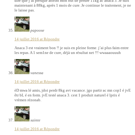
dire que j’ai presque atteint mon but de perdre 11kg ac anaca 3. Je suis
maintenant à 88kg, après 1 mois de cure. Je continue le traitement, je ne
le laisse pas.
papoose
14 juillet 2016 at
Répondre
Anaca 3 est vraiment bon !! je suis en pleine forme. j’ai plus faim entre
les repas. A 1 sem1ne de cure, déjà un résultat net !!! wwaaaouuuh
vanessa
14 juillet 2016 at
Répondre
èD mwa lé amis, jdoi perdr 8kg avt vacance. jgo partir ac mn cop1 é jvE
êtr bL é en form. jvE testé anaca 3. cest 1 produit naturel é lprix é
vrèmen rézonab.
sainte
14 juillet 2016 at
Répondre