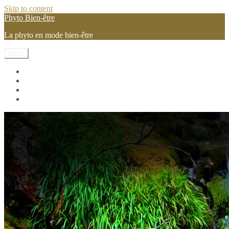
Skip to content
Phyto Bien-être
La phyto en mode bien-être
Menu
Les vitamines et mineraux
Les pilules phyto
Les plantes
Conseils et astuces