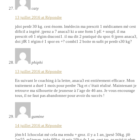
caty
13 juillet 2016 at
Répondre
jdoi perdr 30 kg. cest énorm. lmédecin ma prescrit 1 médicamen mè cest
dificil a ingéré. jpenz a 7 anaca3 ki a une form 1 pE + soupl. il ma
prescrit o6 1 régim draconi1. il ma dit 2 pratiqué du spor. 6 jpren anaca3,
doi jfR 1 régim é 1 spor en +? combi1 2 boite m sufit pr perdr s30 kg?
phiphi
13 juillet 2016 at
Répondre
En suivant le coaching à la lettre, anaca3 est entièrement efficace. Mon
traitement a duré 1 mois pour perdre 7kg et c’était réalisé. Maintenant je
retrouve ma silhouette de jeunesse à l’age de 46 ans. Je vous encourage
tous, il ne faut pas abandonner pour avoir du succès !
gamine
14 juillet 2016 at
Répondre
jèm b1 lchocolat mè cela ma rendu + groz. il y a 1 an, jpesè 50kg. jfè
1m55. m1tenan, jpèz 60kg. jè pris 10kg ds 1 an, cest tro. pr evité tt pbm,