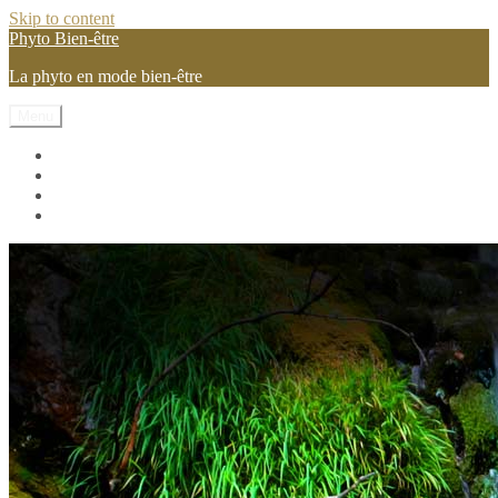
Skip to content
Phyto Bien-être
La phyto en mode bien-être
Menu
Les vitamines et mineraux
Les pilules phyto
Les plantes
Conseils et astuces