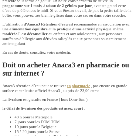
présente sous forme de gélule. Un boîte vous permettra de suivre un
programme sur 1 mois
, à raison de
2 gélules par jour
, avec un grand verre
d’eau de préférences le midi. Si vous êtes au travail, de part la petite taille de la
boîte, vous pouvez très bien le glisser dans votre sac ou dans votre sacoche.
L’utilisation
d’Anaca3 Rétention d’eau
est recommandée en association avec
une alimentation équilibré
et
la pratique d’une activité physique, même
modérée.
Il est
déconseiller
au enfants et aux adolescents , aux personnes
souffrants d’allergie aux dérivées salicylés et aux personnes sous traitement
anticoagulant.
En cas de doute, consultez votre médecin.
Doit on acheter Anaca3 en pharmacie ou
sur internet ?
Anaca3 rétention d’eau peut se trouver
en pharmacie
, pas encore en grande
surface et sur le site officiel Anaca3 , au prix de 23,90 euros.
La livraison est gratuite en France ( hors Dom-Tom ).
le délai de
livraison
des produits est assez court
:
48 h pour la Métropole
7 jours pour les DOM-TOM
10 jours pour la Belgique
15 à 20 jours pour la Suisse