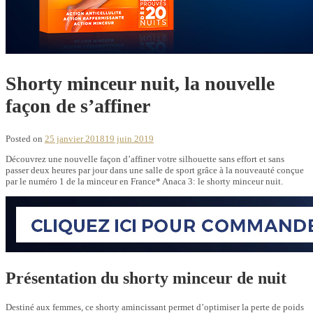
Shorty minceur nuit, la nouvelle
façon de s’affiner
Posted on
25 janvier 2018
19 juin 2019
Découvrez une nouvelle façon d’affiner votre silhouette sans effort et sans
passer deux heures par jour dans une salle de sport grâce à la nouveauté conçue
par le numéro 1 de la minceur en France* Anaca 3: le shorty minceur nuit.
Présentation du shorty
minceur
de
nuit
Destiné aux femmes, ce shorty amincissant permet d’optimiser la perte de poids