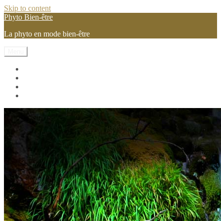
Skip to content
Phyto Bien-être
La phyto en mode bien-être
Menu
Les vitamines et mineraux
Les pilules phyto
Les plantes
Conseils et astuces