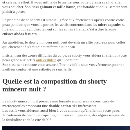
et cela sans effort. Il vous suffira de le mettre sous votre pyjama avant d’aller
vous coucher. Son tissu
gainant
et
taille haute
, confortable et doux, sera un vrai
plaisir à porter.
Le principe de ce shorty est simple : grâce aux frottements opérés contre votre
peau pendant que vous le portez, les actifs contenus dans les
microcapsules
se
libéreront pour agir directement sur les zones à traiter, c’est à dire la zone
cuisses abdos fessiers
.
Au quotidien, le shorty minceur nuit peut devenir un allié précieux pour celles
qui cherchent à s’amincir et raffermir leur peau.
Insistant sur des zones difficiles du corps, ce shorty vous aidera à raffermir votre
peau grâce aux actifs
anti cellulite
qu’il contient.
Son tissu sans couture vous assure d’être invisible sous vos vêtements pour un
meilleur confort et une esthétique sans faille.
Quelle est la composition du shorty
minceur nuit ?
Le shorty minceur nuit possède une formule amincissante constituée de
microcapsules proposant une
double action
très intéressante.
Les actifs vous aideront aussi bien à vous amincir qu’à raffermir votre peau.
A l’intérieur de ces microcapsules, on trouve du garcinia, des algues rouges, de
la forskoline et de la cire de blé.