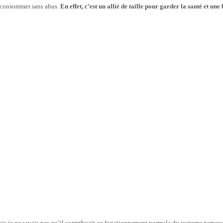
s consommer sans abus.
En effet, c’est un allié de taille pour garder la santé et une 
 mais je ne savais pas qu’il contribuait au fonctionnement normale du systeme ner