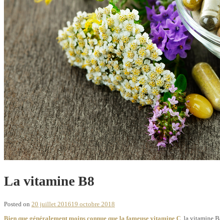
La vitamine B8
Posted on
20 juillet 2016
19 octobre 2018
Bien que généralement moins connue que la fameuse vitamine C
, la vitamine B