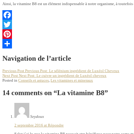
Ainsi, la vitamine B8 est un élément indispensable à notre organisme, à toutefoi
Facebook
Twitter
Pinterest
Partager
Navigation de l’article
Previous Post
Previous Post:
Le sélénium ingrédient de Luxéol Cheveux
Next Post
Next Post:
Le cuivre un ingrédient de Luxéol cheveux
Posted in
Conseils et astuces
,
Les vitamines et mineraux
14 comments on “
La vitamine B8
”
Seydoux
2 septembre 2016 at
Répondre
Salut j’ai lu que la vitamine B8 pouvait etre bénéfique pour notre corps