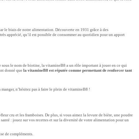
par le biais de notre alimentation. Découverte en 1931 grâce à des
t très apprécié, qu’il est possible de consommer au quotidien pour un apport
ue sous le nom de biotine, la vitamineB8 a un rôle important à jouer en ce qui
étant donné que
la vitamineB8 est réputée comme permettant de renforcer tant
à manger, n’hésitez pas à faire le plein de vitamineB8 !
-fleur cru et les framboises. De plus, si vous aimez la levure de bière, une poudre
anté : jouez sur vos recettes et sur la diversité de votre alimentation pour un
rise de compléments.