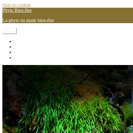
Skip to content
Phyto Bien-être
La phyto en mode bien-être
Menu
Les vitamines et mineraux
Les pilules phyto
Les plantes
Conseils et astuces