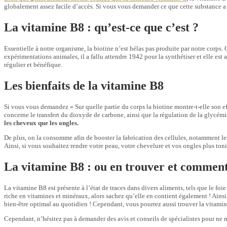
globalement assez facile d’accès. Si vous vous demander ce que cette substance a 
La vitamine B8 : qu’est-ce que c’est ?
Essentielle à notre organisme, la biotine n’est hélas pas produite par notre corps
expérimentations animales, il a fallu attendre 1942 pour la synthétiser et elle es
régulier et bénéfique.
Les bienfaits de la vitamine B8
Si vous vous demandez « Sur quelle partie du corps la biotine montre-t-elle son eff
concerne le transfert du dioxyde de carbone, ainsi que la régulation de la glycémi
les cheveux que les ongles.
De plus, on la consomme afin de booster la fabrication des cellules, notamment le
Ainsi, si vous souhaitez rendre votre peau, votre chevelure et vos ongles plus toni
La vitamine B8 : ou en trouver et comment 
La vitamine B8 est présente à l’état de traces dans divers aliments, tels que le foi
riche en vitamines et minéraux, alors sachez qu’elle en contient également ! Ainsi,
bien-être optimal au quotidien ! Cependant, vous pourrez aussi trouver la vitami
Cependant, n’hésitez pas à demander des avis et conseils de spécialistes pour ne 