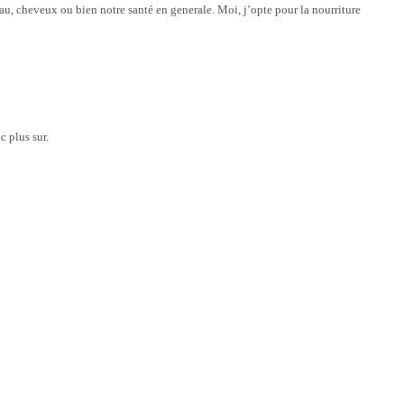
u, cheveux ou bien notre santé en generale. Moi, j’opte pour la nourriture
c plus sur.