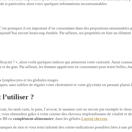
de si particulier, alors voici quelques informations incontournables.
. C’est pourquoi il est important d’en consommer dans des proportions raisonnables 
t aujourd’hui encore beaucoup étudiée. Par ailleurs, ses propriétés en font un élémen
icacité ? », alors voilà quelques indices qui attiseront votre curiosité. Aussi conn
e et du gras. Par ailleurs, les femmes apprécient en consommer pour rester belles, 
s lymphocytes et les globules rouges.
ques, sans oublier de réguler votre cholestérol et votre glycémie en prenant plaisir 
l’utiliser ?
e cuit, les œufs cuits, le pain, l’avocat, le saumon cuit ou encore par exemple le chou
 vous obtiendrez grâce à votre cuisine des cheveux resplendissants de vitalité et de s
ne B8 en
complément alimentaire
, dans les gélules
Luxéol cheveux
.
manquer de rien et vous tenir informé des contre-indications possibles liées à une p