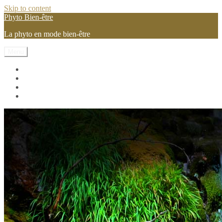
Skip to content
Phyto Bien-être
La phyto en mode bien-être
Menu
Les vitamines et mineraux
Les pilules phyto
Les plantes
Conseils et astuces