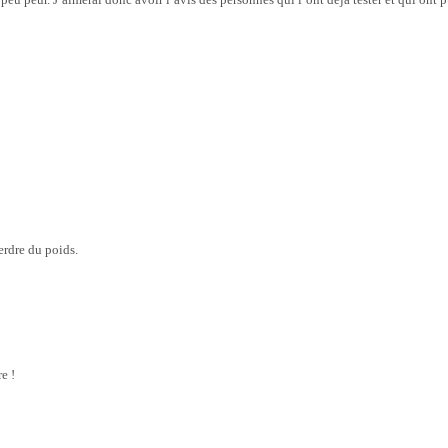
perdre du poids.
e !