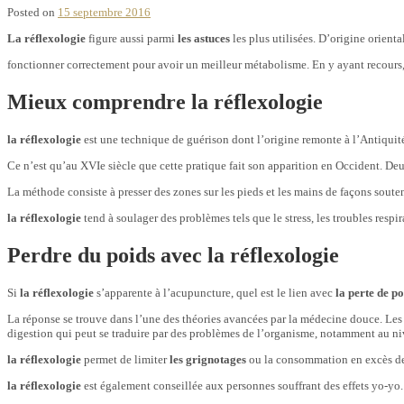
Posted on
15 septembre 2016
La réflexologie
figure aussi parmi
les astuces
les plus utilisées. D’origine orient
fonctionner correctement pour avoir un meilleur métabolisme. En y ayant recours,
Mieux comprendre la réflexologie
la réflexologie
est une technique de guérison dont l’origine remonte à l’Antiquité. 
Ce n’est qu’au XVIe siècle que cette pratique fait son apparition en Occident. D
La méthode
consiste à presser des zones sur les pieds et les mains de façons sout
la réflexologie
tend à soulager des problèmes tels que le stress, les troubles respir
Perdre du poids avec la réflexologie
Si
la réflexologie
s’apparente à l’acupuncture, quel est le lien avec
la perte de po
La réponse se trouve dans l’une des théories avancées par la médecine douce. Les g
digestion qui peut se traduire par des problèmes de l’organisme, notamment au nive
la réflexologie
permet de limiter
les grignotages
ou la consommation en excès de s
la réflexologie
est également conseillée aux personnes souffrant des effets yo-yo. E