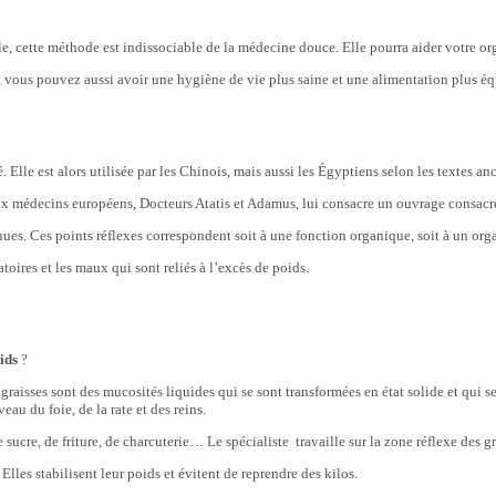
ale, cette méthode est indissociable de la médecine douce. Elle pourra
aider votre o
 vous pouvez aussi avoir une hygiène de vie plus saine et une alimentation plus éq
Elle est alors utilisée par les Chinois, mais aussi les Égyptiens selon les textes anc
eux médecins européens, Docteurs Atatis et Adamus, lui consacre un ouvrage consacr
enues. Ces points réflexes correspondent soit à une fonction organique, soit à un org
atoires et les maux qui sont reliés à l’excès de poids.
ids
?
raisses sont des mucosités liquides qui se sont transformées en état solide et qui s
au du foie, de la rate et des reins.
ucre, de friture, de charcuterie… Le spécialiste travaille sur la zone réflexe des gr
lles stabilisent leur poids et évitent de reprendre des kilos.