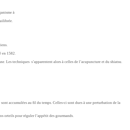
rganisme à
uilibrée.
iens.
é en 1582.
ane. Les techniques s’apparentent alors à celles de l’acupuncture et du shiatsu.
e sont accumulées au fil du temps. Celles-ci sont dues à une perturbation de la
os orteils pour réguler l’appétit des gourmands.