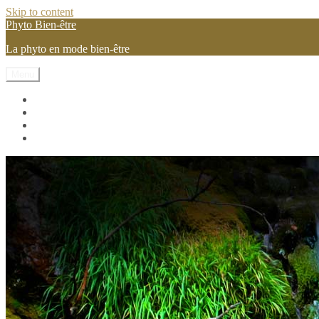
Skip to content
Phyto Bien-être
La phyto en mode bien-être
Menu
Les vitamines et mineraux
Les pilules phyto
Les plantes
Conseils et astuces