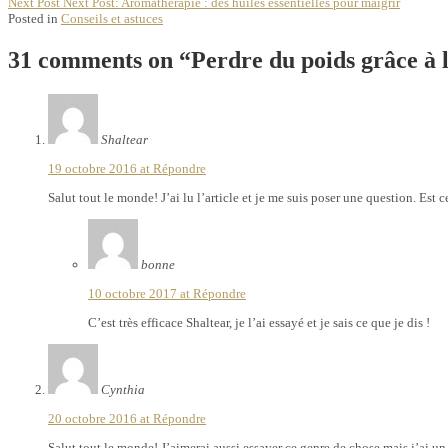
Next Post
Next Post:
Aromathérapie : des huiles essentielles pour maigrir
Posted in
Conseils et astuces
31 comments on “
Perdre du poids grâce à l
Shaltear
19 octobre 2016 at
Répondre
Salut tout le monde! J’ai lu l’article et je me suis poser une question. Est 
bonne
10 octobre 2017 at
Répondre
C’est très efficace Shaltear, je l’ai essayé et je sais ce que je dis !
Cynthia
20 octobre 2016 at
Répondre
Salut tout le monde! J’aimerai aussi essayer ce genre de chose mais j’ai un 