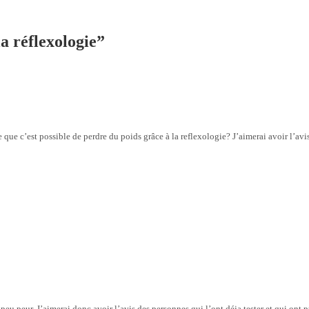
a réflexologie
”
ce que c’est possible de perdre du poids grâce à la reflexologie? J’aimerai avoir l’av
peu peur. J’aimerai donc avoir l’avis des personnes qui l’ont déja tester et qui ont p