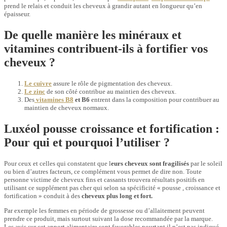
prend le relais et conduit les cheveux à grandir autant en longueur qu’en
épaisseur.
De quelle manière les minéraux et
vitamines contribuent-ils à fortifier vos
cheveux ?
Le cuivre
assure le rôle de pigmentation des cheveux.
Le zinc
de son côté contribue au maintien des cheveux.
Des
vitamines B8
et B6
entrent dans la composition pour contribuer au
maintien de cheveux normaux.
Luxéol pousse croissance et fortification :
Pour qui et pourquoi l’utiliser ?
Pour ceux et celles qui constatent que l
eurs cheveux sont fragilisés
par le soleil
ou bien d’autres facteurs, ce complément vous permet de dire non. Toute
personne victime de cheveux fins et cassants trouvera résultats positifs en
utilisant ce supplément pas cher qui selon sa spécificité « pousse , croissance et
fortification » conduit à des
cheveux plus long et fort.
Par exemple les femmes en période de grossesse ou d’allaitement peuvent
prendre ce produit, mais surtout suivant la dose recommandée par la marque.
Les avis sur cet apport alimentaire sont favorables pourtant il n’est pas indiqué