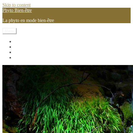
Skip to content
Phyto Bien-être
La phyto en mode bien-être
Menu
Les vitamines et mineraux
Les pilules phyto
Les plantes
Conseils et astuces